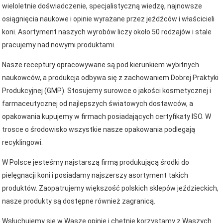
wieloletnie doświadczenie, specjalistyczną wiedzę, najnowsze
osiągnięcia naukowe i opinie wyrażane przez jeźdźców i właścicieli
koni. Asortyment naszych wyrobów liczy około 50 rodzajów i stale
pracujemy nad nowymi produktami.
Nasze receptury opracowywane są pod kierunkiem wybitnych
naukowców, a produkcja odbywa się z zachowaniem Dobrej Praktyki
Produkcyjnej (GMP). Stosujemy surowce o jakości kosmetycznej i
farmaceutycznej od najlepszych światowych dostawców, a
opakowania kupujemy w firmach posiadających certyfikaty ISO. W
trosce o środowisko wszystkie nasze opakowania podlegają
recyklingowi.
W Polsce jesteśmy najstarszą firmą produkującą środki do
pielęgnacji koni i posiadamy najszerszy asortyment takich
produktów. Zaopatrujemy większość polskich sklepów jeździeckich,
nasze produkty są dostępne również zagranicą.
Wsłuchujemy się w Wasze opinie i chętnie korzystamy z Waszych