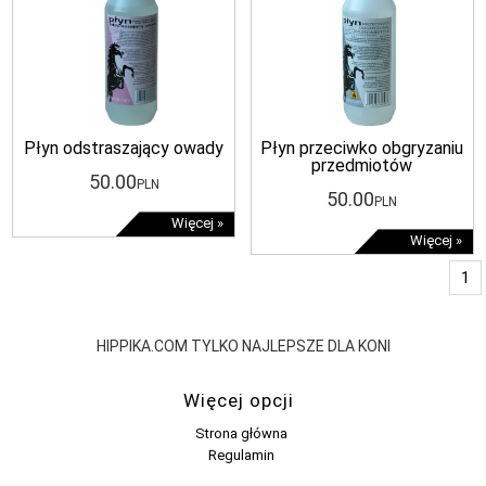
Płyn odstraszający owady
Płyn przeciwko obgryzaniu
przedmiotów
50
.00
PLN
50
.00
PLN
Więcej »
Więcej »
1
HIPPIKA.COM TYLKO NAJLEPSZE DLA KONI
Więcej opcji
Strona główna
Regulamin