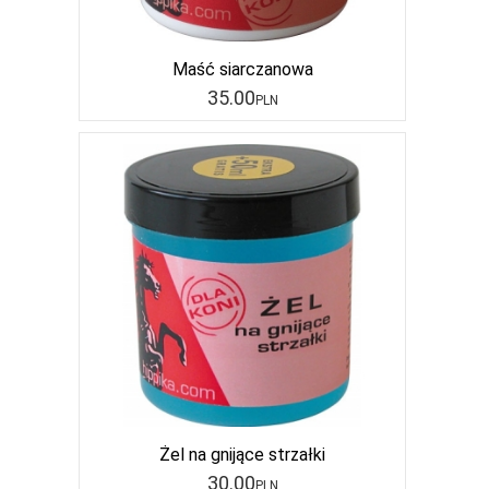
Maść siarczanowa
35
.00
PLN
Żel na gnijące strzałki
30
.00
PLN