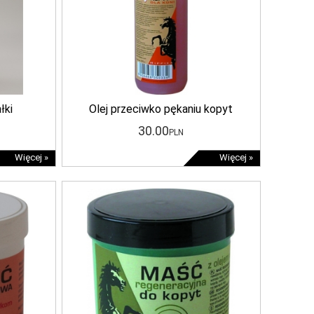
łki
Olej przeciwko pękaniu kopyt
30
.00
PLN
Więcej »
Więcej »