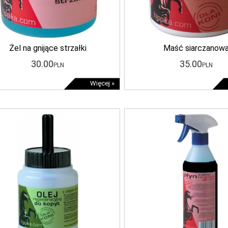
Żel na gnijące strzałki
Maść siarczanow
30
.00
35
.00
PLN
PLN
Więcej »