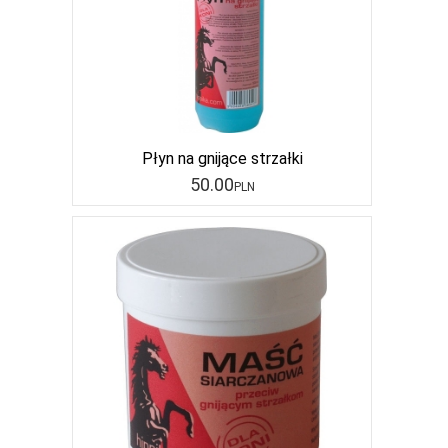
Płyn na gnijące strzałki
50
.00
PLN