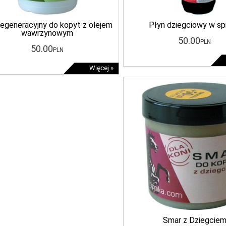
 regeneracyjny do kopyt z olejem
Płyn dziegciowy w sp
wawrzynowym
50
.00
PLN
50
.00
PLN
Więcej »
Smar z Dziegcie