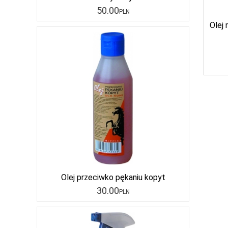
50
.00
PLN
Olej
Olej przeciwko pękaniu kopyt
30
.00
PLN