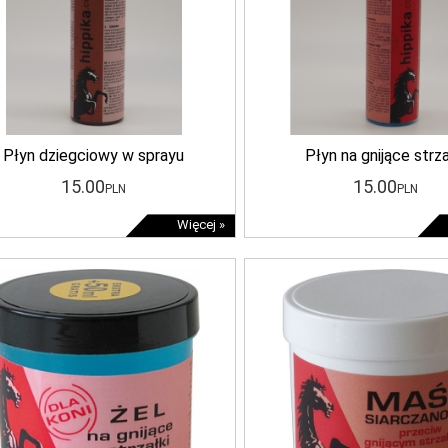
Płyn dziegciowy w sprayu
Płyn na gnijące strza
15
.00
15
.00
PLN
PLN
Więcej »