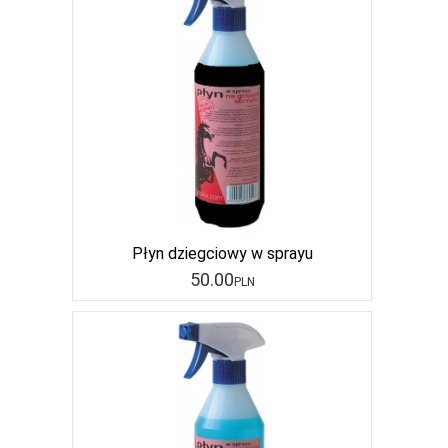
Płyn dziegciowy w sprayu
50
.00
PLN