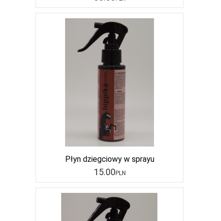
Płyn dziegciowy w sprayu
15
.00
PLN