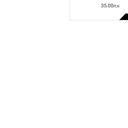
35
.00
PLN