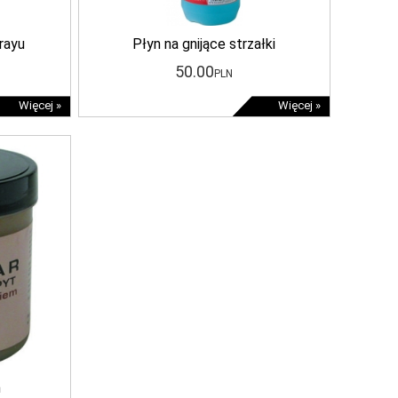
rayu
Płyn na gnijące strzałki
50
.00
PLN
Więcej »
Więcej »
m