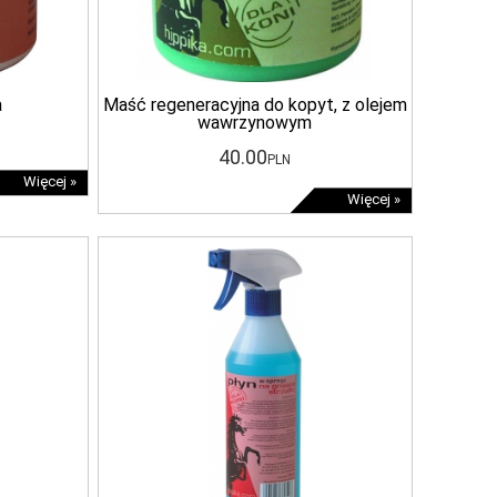
a
Maść regeneracyjna do kopyt, z olejem
wawrzynowym
40
.00
PLN
Więcej »
Więcej »