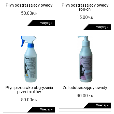
Płyn odstraszający owady
Płyn odstraszający owady
roll-on
50
.00
PLN
15
.00
PLN
Więcej »
Więcej »
Płyn przeciwko obgryzaniu
Żel odstraszający owady
przedmiotów
30
.00
PLN
50
.00
PLN
Więcej »
Więcej »