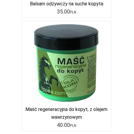
Balsam odżywczy na suche kopyta
35
.00
PLN
Maść regeneracyjna do kopyt, z olejem
wawrzynowym
40
.00
PLN