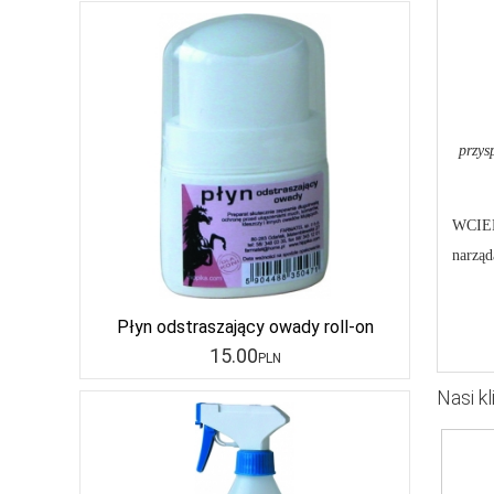
przys
WCIERK
narząd
Płyn odstraszający owady roll-on
15
.00
PLN
Nasi kl