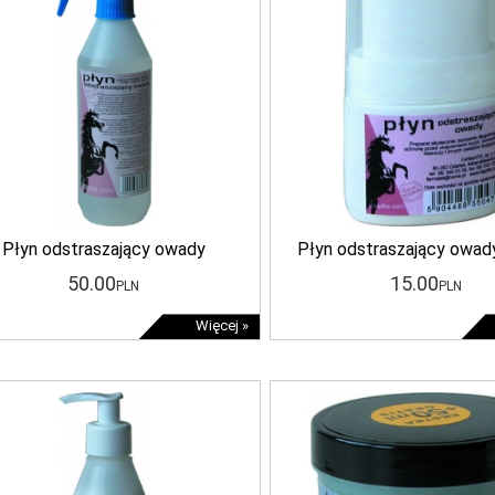
Płyn odstraszający owady
Płyn odstraszający owady
50
.00
15
.00
PLN
PLN
Więcej »