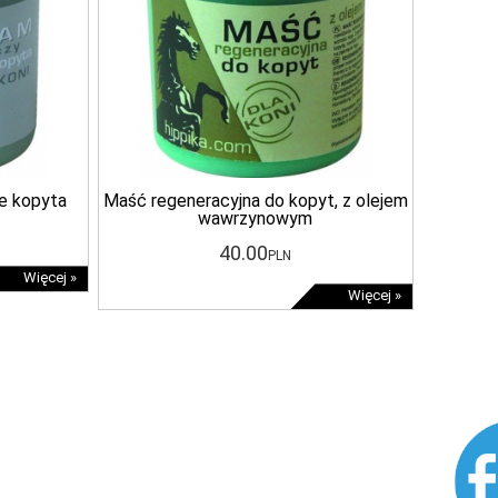
e kopyta
Maść regeneracyjna do kopyt, z olejem
wawrzynowym
40
.00
PLN
Więcej »
Więcej »