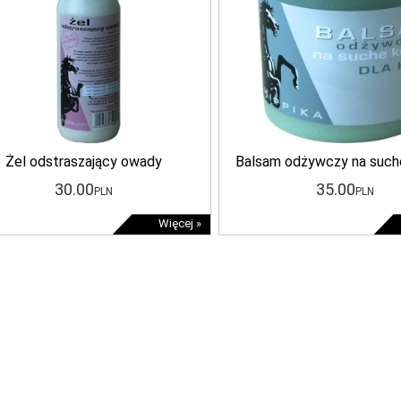
Żel odstraszający owady
Balsam odżywczy na such
30
.00
35
.00
PLN
PLN
Więcej »