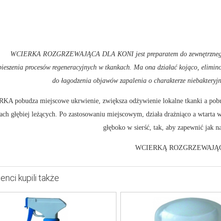
WCIERKA ROZGRZEWAJĄCA DLA KONI jest preparatem do zewnętrznego st
pieszenia procesów regeneracyjnych w tkankach. Ma ona działać kojąco, eliminow
do łagodzenia objawów zapalenia o charakterze niebakteryjn
A pobudza miejscowe ukrwienie, zwiększa odżywienie lokalne tkanki a pob
ach głębiej leżących. Po zastosowaniu miejscowym, działa drażniąco a wtarta w
głęboko w sierść, tak, aby zapewnić jak n
WCIERKĄ ROZGRZEWAJĄCA DL
ienci kupili także