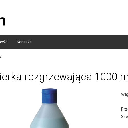
ność
Kontakt
l
ierka rozgrzewająca 1000 m
Wag
Prz
Sko