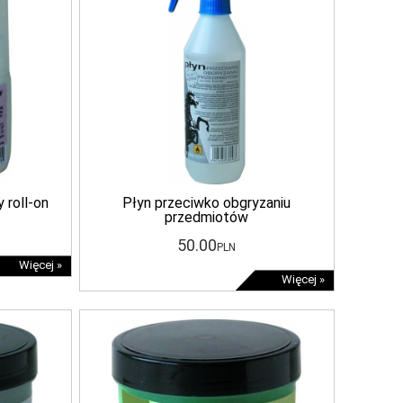
 roll-on
Płyn przeciwko obgryzaniu
przedmiotów
50
.00
PLN
Więcej »
Więcej »