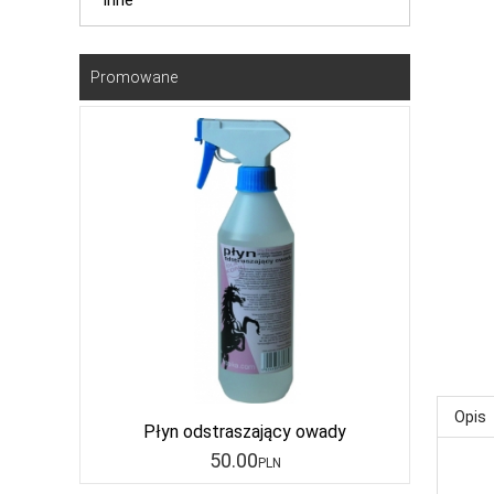
Inne
Promowane
Opis
Płyn odstraszający owady
50
.00
PLN