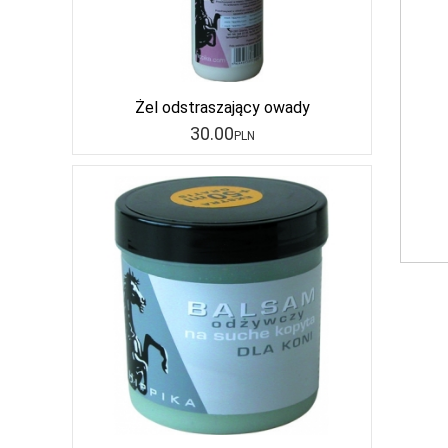
Żel odstraszający owady
30
.00
PLN