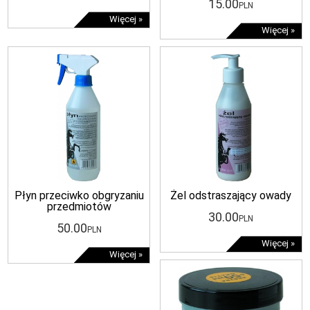
15
.00
PLN
Więcej »
Więcej »
Płyn przeciwko obgryzaniu
Żel odstraszający owady
przedmiotów
30
.00
PLN
50
.00
PLN
Więcej »
Więcej »